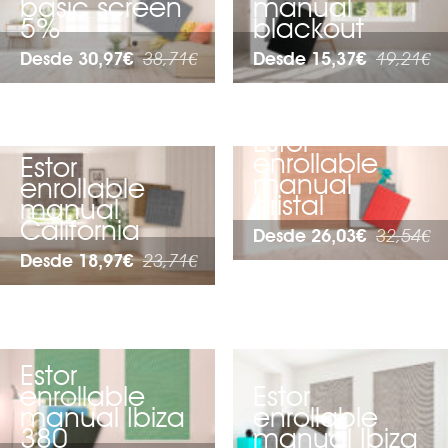
basic screen
manual
5%
blackout
Desde 30,97€
38,71€
Desde 15,37€
19,21€
Estor
enrollable
Estor
manual
enrollable
cristal
manual
California
Desde 26,03€
32,54€
Desde 18,97€
23,71€
Estor
enrollable
Estor
manual Ibiza
enrollable
380
manual Ibiza