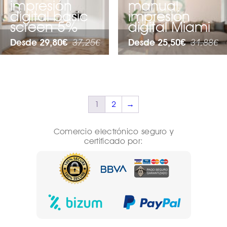
impresión
manual
digital basic
impresión
screen 5%
digital Miami
Desde 29,80€
37,25€
Desde 25,50€
31,88€
1
2
→
Comercio electrónico seguro y
certificado por: