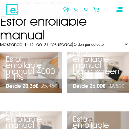
Inicio
/ Estor enrollable manual
Estor enrollable
manual
Mostrando 1–12 de 21 resultados
Estor
Acepto que Decocasa trate tus datos personales para
Estor
enrollable
resolver tu consulta o solicitud de información por
enrollable
manual
correo electrónico.here.
manual 4000
basic screen
P 1%
1%
Desde 20,36€
25,45€
Desde 26,00€
32,50€
Estor
enrollable
Estor
manual
enrollable