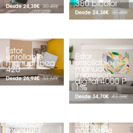
380 bicolor
Desde 24,38€
30,48€
Desde 24,38€
30,48€
Estor
Estor
enrollable
enrollable
manual Ibiza
manual
420
impresión
Desde 26,94€
33,68€
digital 4000 P
1%
Desde 34,70€
43,38€
Estor
enrollable
Estor
manual
enrollable