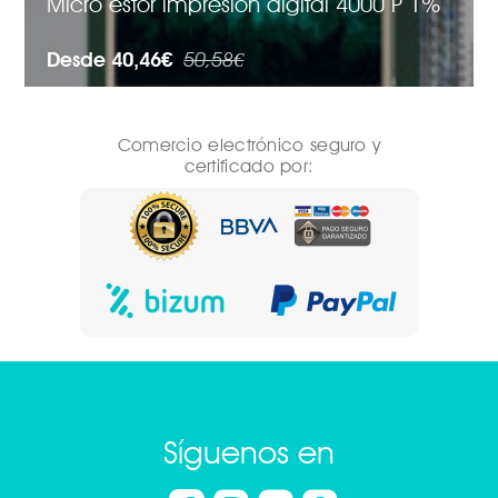
Micro estor impresión digital 4000 P 1%
Desde 40,46€
50,58€
Comercio electrónico seguro y
certificado por:
Síguenos en