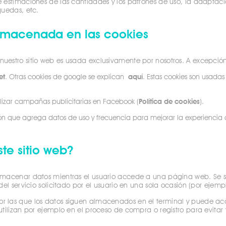
estimaciones de las cantidades y los patrones de uso, la adaptación
quedas, etc.
almacenada en las cookies
estro sitio web es usada exclusivamente por nosotros. A excepción 
et
. Otras cookies de google se explican
aquí
. Estas cookies son usadas
lizar campañas publicitarias en Facebook (
Política de cookies
).
ión que agrega datos de uso y frecuencia para mejorar la experiencia d
te sitio web?
lmacenar datos mientras el usuario accede a una página web. Se
el servicio solicitado por el usuario en una sola ocasión (por ejemp
r las que los datos siguen almacenados en el terminal y puede acce
tilizan por ejemplo en el proceso de compra o registro para evitar 