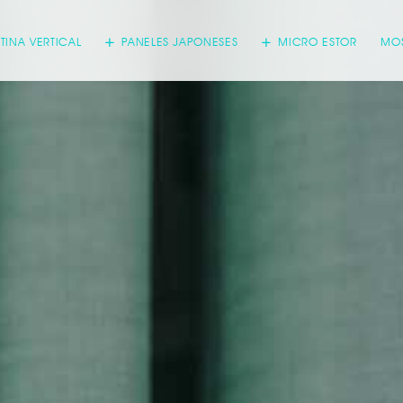
TINA VERTICAL
PANELES JAPONESES
MICRO ESTOR
MOS
 que Decocasa trate tus datos personales para resolver tu consulta o sol
ación por correo electrónico.here.