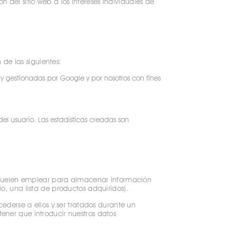
 del sitio web a los intereses individuales de
de las siguientes:
 y gestionadas por Google y por nosotros con fines
el usuario. Las estadísticas creadas son
 suelen emplear para almacenar información
lo, una lista de productos adquiridos).
derse a ellos y ser tratados durante un
tener que introducir nuestros datos